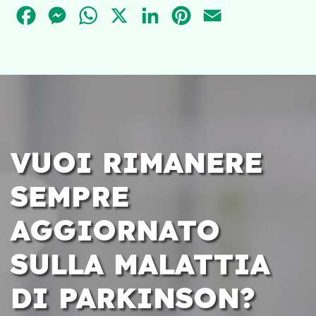
FACEBOOK
MESSENGER
WHATSAPP
X
LINKEDIN
PINTEREST
EMAIL
VUOI RIMANERE
SEMPRE
AGGIORNATO
SULLA MALATTIA
DI PARKINSON?