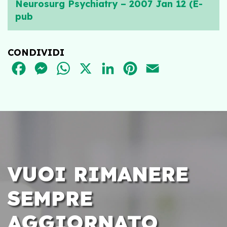
Neurosurg Psychiatry – 2007 Jan 12 (E-
pub
CONDIVIDI
FACEBOOK
MESSENGER
WHATSAPP
X
LINKEDIN
PINTEREST
EMAIL
VUOI RIMANERE
SEMPRE
AGGIORNATO