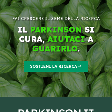
FAI CRESCERE IL SEME DELLA RICERCA
IL
PARKINSON
SI
CURA,
AIUTACI
A
GUARIRLO
.
SOSTIENI LA RICERCA