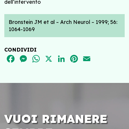
dell’intervento
Bronstein JM et al – Arch Neurol – 1999; 56:
1064-1069
CONDIVIDI
FACEBOOK
MESSENGER
WHATSAPP
X
LINKEDIN
PINTEREST
EMAIL
VUOI RIMANERE