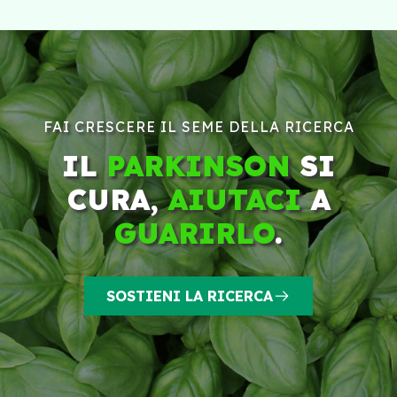
FAI CRESCERE IL SEME DELLA RICERCA
IL
PARKINSON
SI
CURA,
AIUTACI
A
GUARIRLO
.
SOSTIENI LA RICERCA