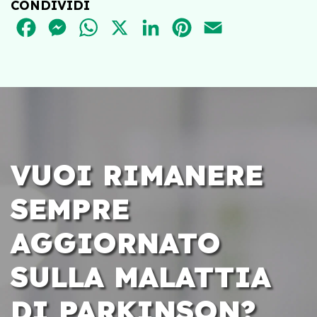
CONDIVIDI
FACEBOOK
MESSENGER
WHATSAPP
X
LINKEDIN
PINTEREST
EMAIL
VUOI RIMANERE
SEMPRE
AGGIORNATO
SULLA MALATTIA
DI PARKINSON?