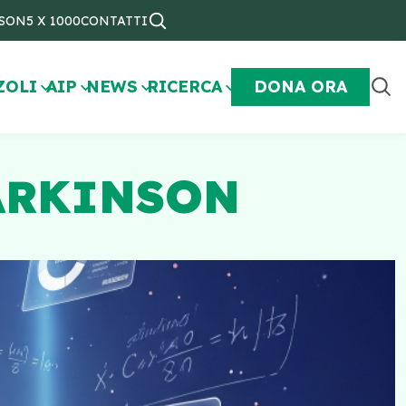
NSON
5 X 1000
CONTATTI
ZOLI
AIP
NEWS
RICERCA
DONA ORA
ARKINSON