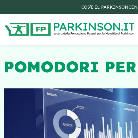
COS’È IL PARKINSON
CEN
POMODORI PER