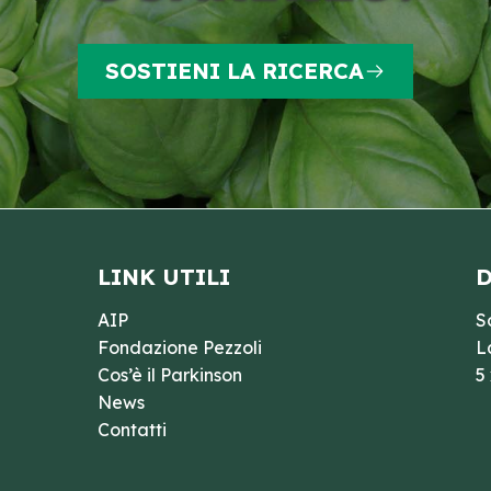
SOSTIENI LA RICERCA
LINK UTILI
D
AIP
S
Fondazione Pezzoli
L
Cos’è il Parkinson
5
News
Contatti