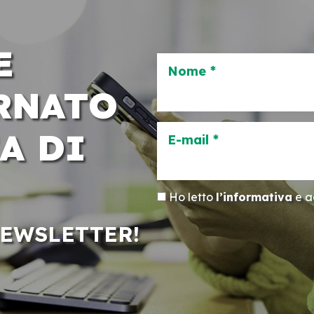
E
Nome *
RNATO
A DI
E-mail *
Ho letto
l’informativa
e ac
NEWSLETTER!