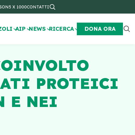
NSON
5 X 1000
CONTATTI
ZOLI
AIP
NEWS
RICERCA
DONA ORA
COINVOLTO
ATI PROTEICI
 E NEI