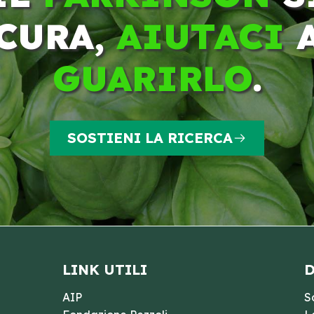
CURA,
AIUTACI
GUARIRLO
.
SOSTIENI LA RICERCA
LINK UTILI
D
AIP
S