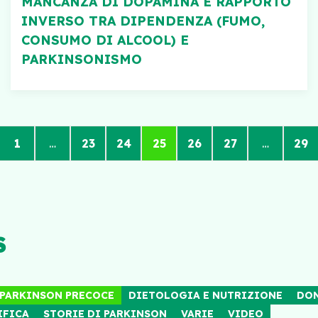
MANCANZA DI DOPAMINA E RAPPORTO
INVERSO TRA DIPENDENZA (FUMO,
CONSUMO DI ALCOOL) E
PARKINSONISMO
1
…
23
24
25
26
27
…
29
S
 PARKINSON PRECOCE
DIETOLOGIA E NUTRIZIONE
DO
IFICA
STORIE DI PARKINSON
VARIE
VIDEO