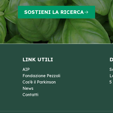
SOSTIENI LA RICERCA
LINK UTILI
D
AIP
S
Fondazione Pezzoli
L
Cos’è il Parkinson
5
News
Contatti