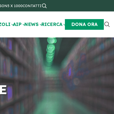
NSON
5 X 1000
CONTATTI
ZOLI
AIP
NEWS
RICERCA
DONA ORA
E