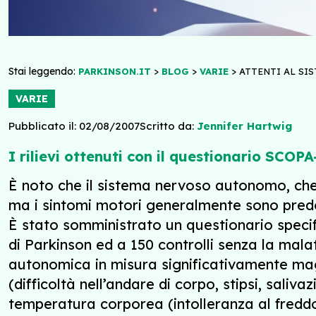
Stai leggendo:
>
>
>
PARKINSON.IT
BLOG
VARIE
ATTENTI AL SI
VARIE
Pubblicato il: 02/08/2007
Scritto da:
Jennifer Hartwig
I rilievi ottenuti con il questionario SCOP
È noto che il sistema nervoso autonomo, che 
ma i sintomi motori generalmente sono predo
È stato somministrato un questionario specif
di Parkinson ed a 150 controlli senza la mala
autonomica in misura significativamente magg
(difficoltà nell’andare di corpo, stipsi, saliv
temperatura corporea (intolleranza al freddo