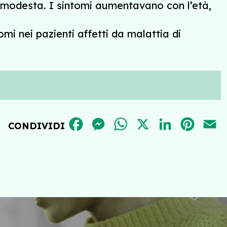
 modesta. I sintomi aumentavano con l’età,
i nei pazienti affetti da malattia di
FACEBOOK
MESSENGER
WHATSAPP
X
LINKEDIN
PINT
E
CONDIVIDI