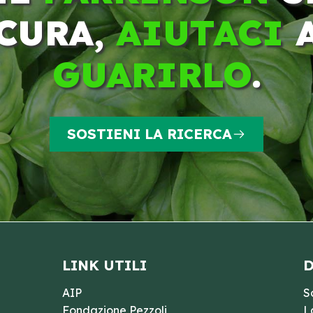
CURA,
AIUTACI
GUARIRLO
.
SOSTIENI LA RICERCA
LINK UTILI
D
AIP
S
Fondazione Pezzoli
L