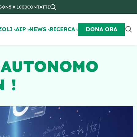
NSON
5 X 1000
CONTATTI
ZOLI
AIP
NEWS
RICERCA
DONA ORA
O AUTONOMO
 !