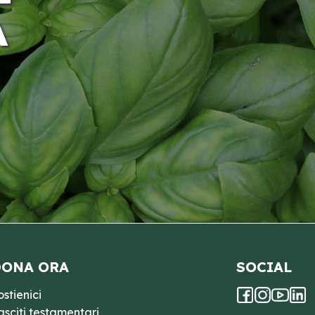
A
ONA ORA
SOCIAL
ostienici
asciti testamentari