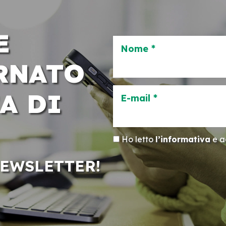
E
Nome *
RNATO
A DI
E-mail *
Ho letto
l’informativa
e ac
NEWSLETTER!