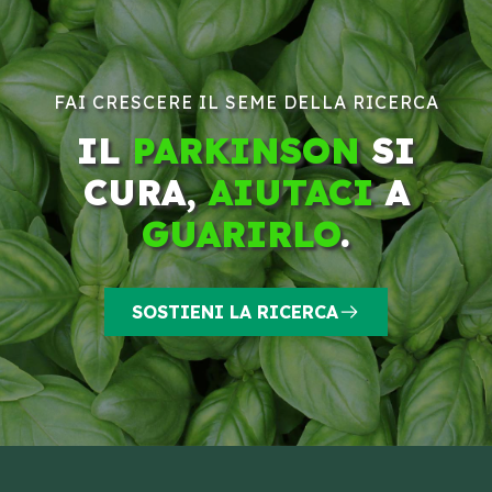
FAI CRESCERE IL SEME DELLA RICERCA
IL
PARKINSON
SI
CURA,
AIUTACI
A
GUARIRLO
.
SOSTIENI LA RICERCA