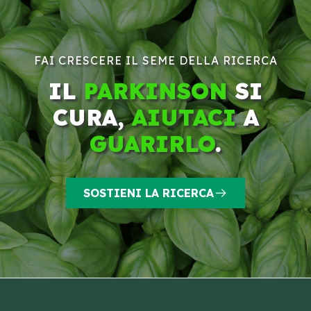
FAI CRESCERE IL SEME DELLA RICERCA
IL
PARKINSON
SI
CURA,
AIUTACI
A
GUARIRLO
.
SOSTIENI LA RICERCA