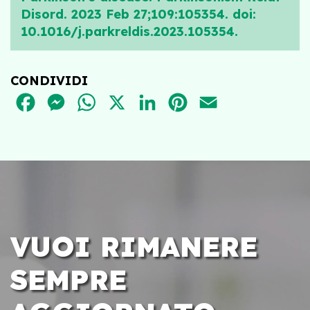
Disord. 2023 Feb 27;109:105354. doi:
10.1016/j.parkreldis.2023.105354.
CONDIVIDI
FACEBOOK
MESSENGER
WHATSAPP
X
LINKEDIN
PINTEREST
EMAIL
VUOI RIMANERE
SEMPRE