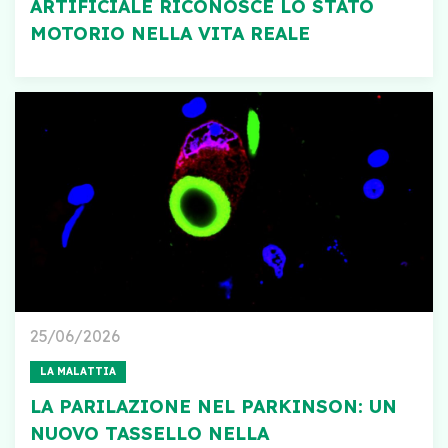
ARTIFICIALE RICONOSCE LO STATO
MOTORIO NELLA VITA REALE
25/06/2026
LA MALATTIA
LA PARILAZIONE NEL PARKINSON: UN
NUOVO TASSELLO NELLA