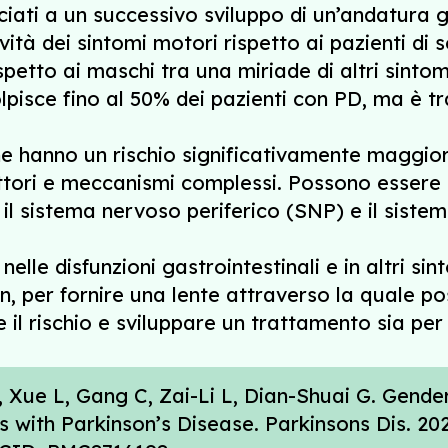
iati a un successivo sviluppo di un’andatura ge
tà dei sintomi motori rispetto ai pazienti di 
tto ai maschi tra una miriade di altri sintomi 
isce fino al 50% dei pazienti con PD, ma è tra
 hanno un rischio significativamente maggiore
ttori e meccanismi complessi. Possono essere coi
 il sistema nervoso periferico (SNP) e il sist
nelle disfunzioni gastrointestinali e in altri sin
on, per fornire una lente attraverso la quale 
e il rischio e sviluppare un trattamento sia per
, Xue L, Gang C, Zai-Li L, Dian-Shuai G. Gend
ts with Parkinson’s Disease. Parkinsons Dis. 20