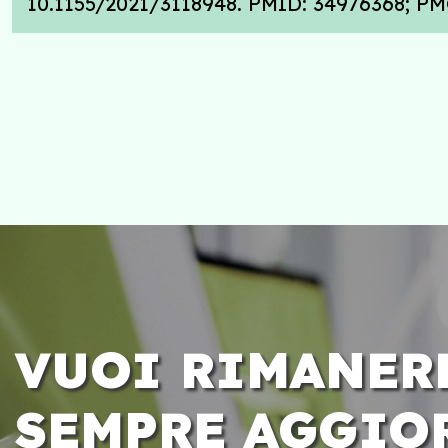
10.1155/2021/3118948. PMID: 34976368; P
VUOI RIMANER
SEMPRE AGGIO