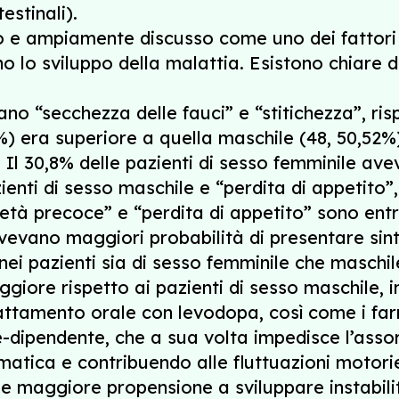
estinali).
to e ampiamente discusso come uno dei fattori
 lo sviluppo della malattia. Esistono chiare di
rano “secchezza delle fauci” e “stitichezza”, r
4%) era superiore a quella maschile (48, 50,52
i. Il 30,8% delle pazienti di sesso femminile a
ienti di sesso maschile e “perdita di appetito”
ietà precoce” e “perdita di appetito” sono ent
avevano maggiori probabilità di presentare sint
 nei pazienti sia di sesso femminile che maschi
ggiore rispetto ai pazienti di sesso maschile,
 trattamento orale con levodopa, così come i fa
e-dipendente, che a sua volta impedisce l’asso
tica e contribuendo alle fluttuazioni motorie.
 maggiore propensione a sviluppare instabilità