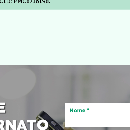
MCID: PMC8716198.
E
Nome *
RNATO