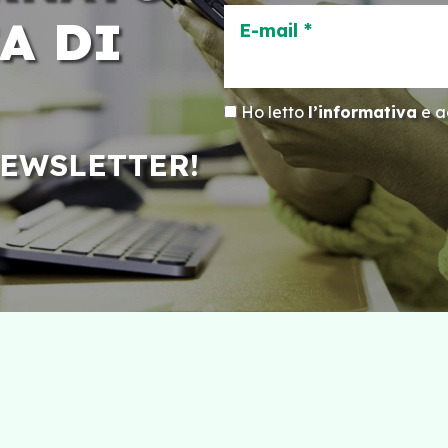
A DI
E-mail *
Ho letto
l’informativa
e ac
NEWSLETTER!