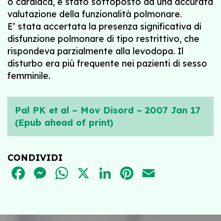
o cardiaca, è stato sottoposto ad una accurata
valutazione della funzionalità polmonare.
E’ stata accertata la presenza significativa di
disfunzione polmonare di tipo restrittivo, che
rispondeva parzialmente alla levodopa. Il
disturbo era più frequente nei pazienti di sesso
femminile.
Pal PK et al – Mov Disord – 2007 Jan 17
(Epub ahead of print)
CONDIVIDI
FACEBOOK
MESSENGER
WHATSAPP
X
LINKEDIN
PINTEREST
EMAIL