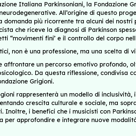
ione Italiana Parkinsoniani, la Fondazione Gri
 neurodegenerative. All’origine di questo proge
la domanda più ricorrente tra alcuni dei nostri 
icista che riceve la diagnosi di Parkinson spe
detti “movimenti fini’ e il controllo del corpo ne
stici, non è una professione, ma una scelta di v
 affrontare un percorso emotivo profondo, oltr
psicologico. Da questa riflessione, condivisa c
ondazione Grigioni.
gioni rappresenterà un modello di inclusività,
sentando crescita culturale e sociale, ma sopr
. Inoltre, i benefici che i musicisti con Parkin
a per approfondire e integrare nuove modalità p