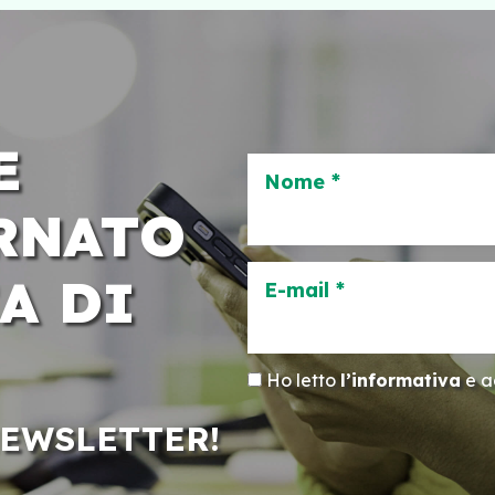
E
Nome *
RNATO
A DI
E-mail *
Ho letto
l’informativa
e ac
NEWSLETTER!