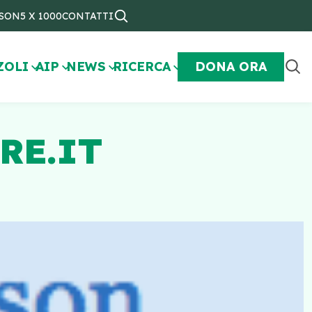
NSON
5 X 1000
CONTATTI
ZOLI
AIP
NEWS
RICERCA
DONA ORA
RE.IT