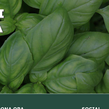
I
A
ONA ORA
SOCIAL