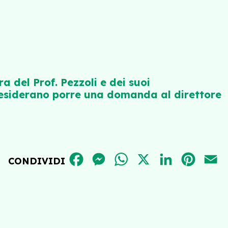
a del Prof. Pezzoli e dei suoi
 desiderano porre una domanda al direttore
FACEBOOK
MESSENGER
WHATSAPP
X
LINKEDIN
PINT
E
CONDIVIDI