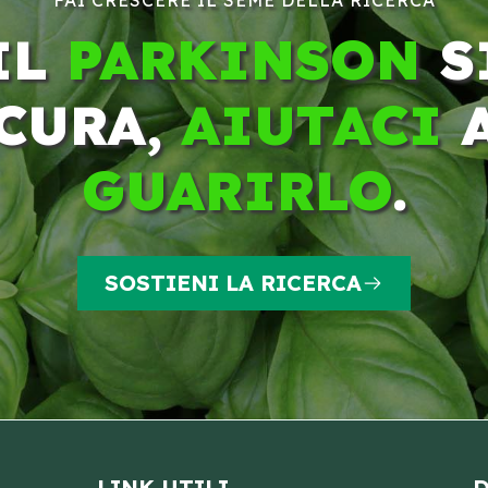
FAI CRESCERE IL SEME DELLA RICERCA
IL
PARKINSON
S
CURA,
AIUTACI
GUARIRLO
.
SOSTIENI LA RICERCA
LINK UTILI
D