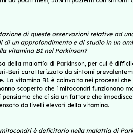
i da pochi mesi, 50% in pazienti con sintomi d
tazione di queste osservazioni relative ad un
i di un approfondimento e di studio in un amb
la vitamina B1 nel Parkinson?
a della malattia di Parkinson, per cui è diffi
eri-Beri caratterizzato da sintomi prevalentem
ke. La vitamina B1 è coinvolta nei processi che
 hanno scoperto che i mitocondri funzionano mal
pensiamo che ci sia un fattore che impedisce
sato da livelli elevati della vitamina.
mitocondri è deficitario nella malattia di Parki