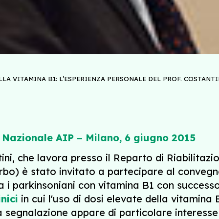
LLA VITAMINA B1: L’ESPERIENZA PERSONALE DEL PROF. COSTANTI
 Nazionale AIP – Milano, 6 giugno 2015
tini, che lavora presso il Reparto di Riabilit
rbo) è stato invitato a partecipare al convegn
ta i parkinsoniani con vitamina B1 con success
nici
in cui l'uso di dosi elevate della vitamin
 segnalazione appare di particolare interesse