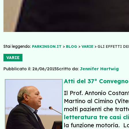
Stai leggendo:
>
>
>
PARKINSON.IT
BLOG
VARIE
GLI EFFETTI DE
VARIE
Pubblicato il: 26/06/2015
Scritto da:
Jennifer Hartwig
Atti del 37° Convegno
Il Prof. Antonio Costan
Martino al Cimino (Vite
molti pazienti che trat
letteratura tre casi cli
la funzione motoria. La