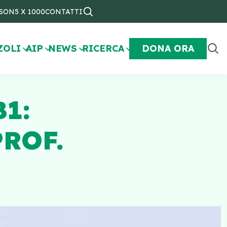
NSON
5 X 1000
CONTATTI
ZOLI
AIP
NEWS
RICERCA
DONA ORA
1:
ROF.