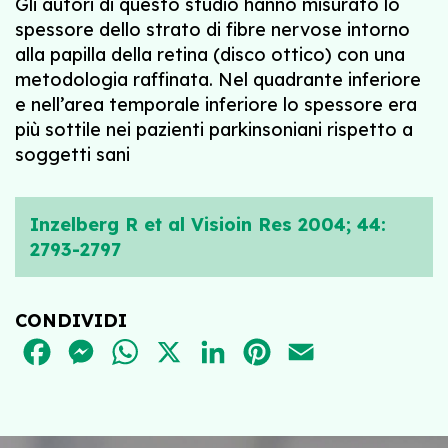
Gli autori di questo studio hanno misurato lo
spessore dello strato di fibre nervose intorno
alla papilla della retina (disco ottico) con una
metodologia raffinata. Nel quadrante inferiore
e nell’area temporale inferiore lo spessore era
più sottile nei pazienti parkinsoniani rispetto a
soggetti sani
Inzelberg R et al Visioin Res 2004; 44:
2793-2797
CONDIVIDI
FACEBOOK
MESSENGER
WHATSAPP
X
LINKEDIN
PINTEREST
EMAIL