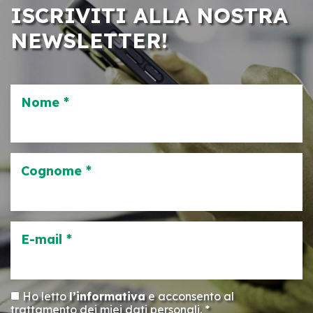
ISCRIVITI ALLA NOSTRA
NEWSLETTER!
Nome *
Cognome *
E-mail *
Ho letto
l’informativa
e acconsento al
trattamento dei miei dati personali. *