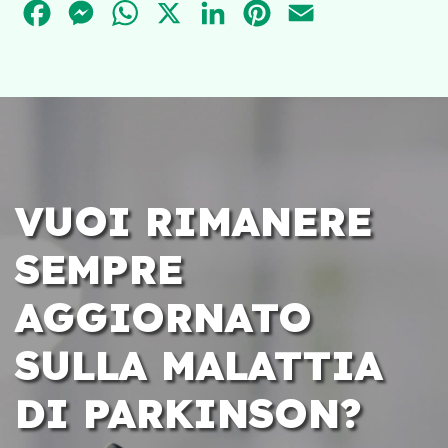
FACEBOOK
MESSENGER
WHATSAPP
X
LINKEDIN
PINTEREST
EMAIL
VUOI RIMANERE
SEMPRE
AGGIORNATO
SULLA MALATTIA
DI PARKINSON?