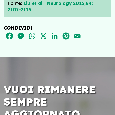
Fonte:
Liu et al. Neurology 2015;84:
2107-2115
CONDIVIDI
FACEBOOK
MESSENGER
WHATSAPP
X
LINKEDIN
PINTEREST
EMAIL
VUOI RIMANERE
SEMPRE
AGGIORNATO