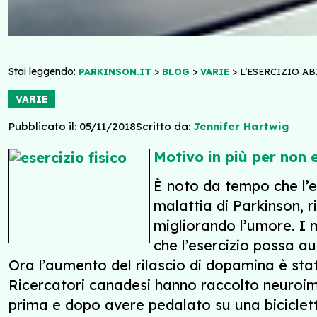
Stai leggendo:
>
>
>
PARKINSON.IT
BLOG
VARIE
L’ESERCIZIO A
VARIE
Pubblicato il: 05/11/2018
Scritto da:
Jennifer Hartwig
Motivo in più per non 
È noto da tempo che l’e
malattia di Parkinson, r
migliorando l’umore. I m
che l’esercizio possa a
Ora l’aumento del rilascio di dopamina è st
Ricercatori canadesi hanno raccolto neuroimm
prima e dopo avere pedalato su una biciclet