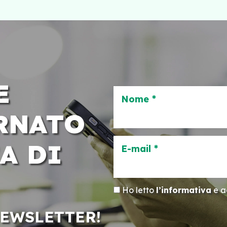
E
Nome *
RNATO
A DI
E-mail *
Ho letto
l’informativa
e ac
NEWSLETTER!