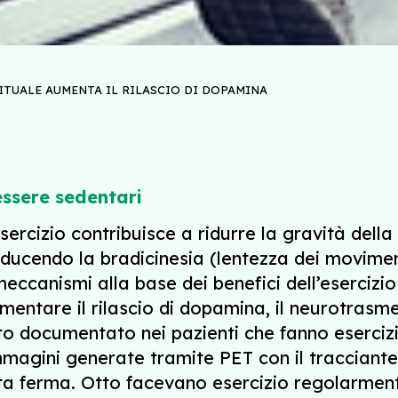
BITUALE AUMENTA IL RILASCIO DI DOPAMINA
essere sedentari
sercizio contribuisce a ridurre la gravità del
iducendo la bradicinesia (lentezza dei movimenti
eccanismi alla base dei benefici dell’esercizio
umentare il rilascio di dopamina, il neurotrasm
ato documentato nei pazienti che fanno eserciz
agini generate tramite PET con il tracciante r
ta ferma. Otto facevano esercizio regolarment