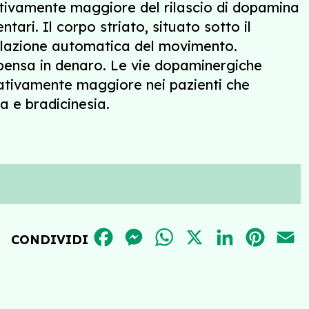
ativamente maggiore del rilascio di dopamina
tari. Il corpo striato, situato sotto il
golazione automatica del movimento.
ensa in denaro. Le vie dopaminergiche
icativamente maggiore nei pazienti che
a e bradicinesia.
FACEBOOK
MESSENGER
WHATSAPP
X
LINKEDIN
PINT
E
CONDIVIDI