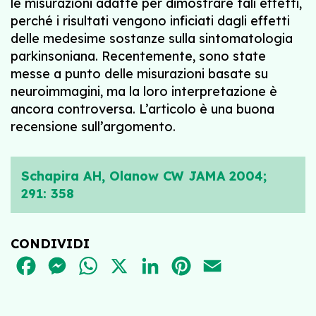
le misurazioni adatte per dimostrare tali effetti,
perché i risultati vengono inficiati dagli effetti
delle medesime sostanze sulla sintomatologia
parkinsoniana. Recentemente, sono state
messe a punto delle misurazioni basate su
neuroimmagini, ma la loro interpretazione è
ancora controversa. L’articolo è una buona
recensione sull’argomento.
Schapira AH, Olanow CW JAMA 2004;
291: 358
CONDIVIDI
FACEBOOK
MESSENGER
WHATSAPP
X
LINKEDIN
PINTEREST
EMAIL