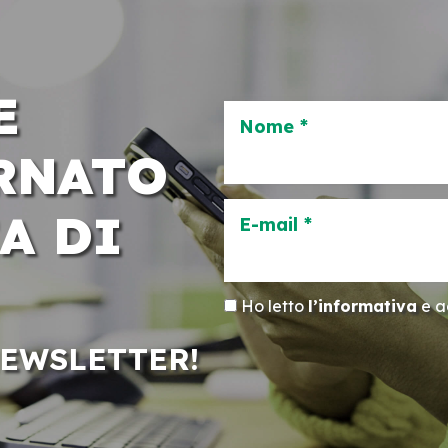
E
Nome *
RNATO
A DI
E-mail *
Ho letto
l’informativa
e ac
NEWSLETTER!