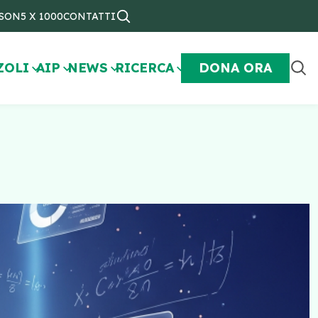
NSON
5 X 1000
CONTATTI
ZOLI
AIP
NEWS
RICERCA
DONA ORA