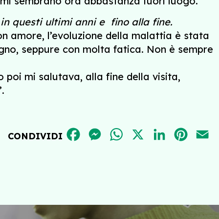
he mi sembrano ora abbastanza fuori luogo.
n questi ultimi anni e fino alla fine.
n amore, l’evoluzione della malattia è stata
iugno, seppure con molta fatica. Non è sempre
poi mi salutava, alla fine della visita,
.
FACEBOOK
MESSENGER
WHATSAPP
X
LINKEDIN
PINT
E
CONDIVIDI