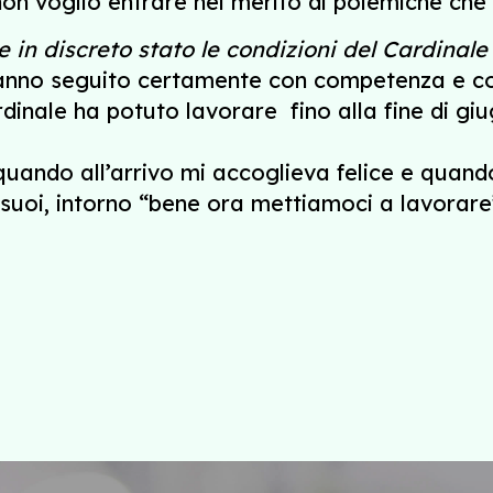
 non voglio entrare nel merito di polemiche c
in discreto stato le condizioni del Cardinale i
 hanno seguito certamente con competenza e co
rdinale ha potuto lavorare fino alla fine di g
quando all’arrivo mi accoglieva felice e quando 
 suoi, intorno “bene ora mettiamoci a lavorare’