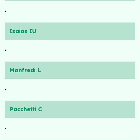
,
Isaias IU
,
Manfredi L
,
Pacchetti C
,