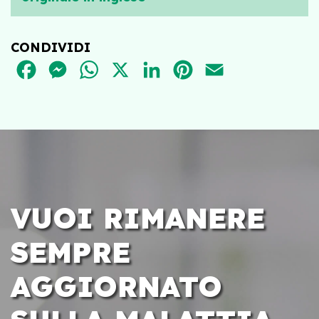
CONDIVIDI
FACEBOOK
MESSENGER
WHATSAPP
X
LINKEDIN
PINTEREST
EMAIL
VUOI RIMANERE
SEMPRE
AGGIORNATO