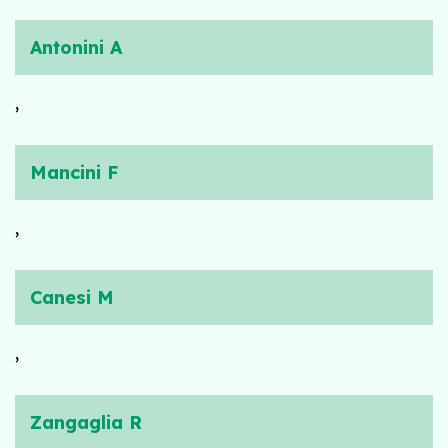
Antonini A
,
Mancini F
,
Canesi M
,
Zangaglia R