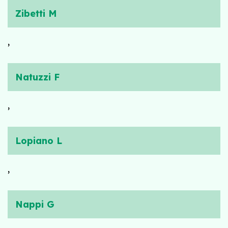
Zibetti M
,
Natuzzi F
,
Lopiano L
,
Nappi G