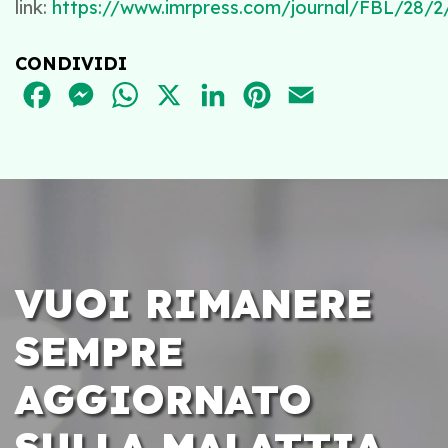
link:
https://www.imrpress.com/journal/FBL/28/2/
CONDIVIDI
FACEBOOK
MESSENGER
WHATSAPP
X
LINKEDIN
PINTEREST
EMAIL
VUOI RIMANERE
SEMPRE
AGGIORNATO
SULLA MALATTIA