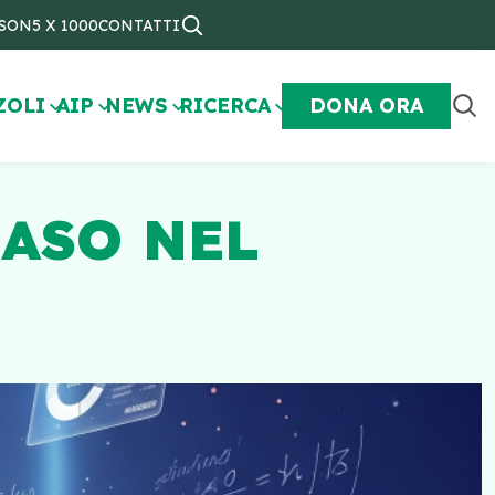
NSON
5 X 1000
CONTATTI
ZOLI
AIP
NEWS
RICERCA
DONA ORA
NASO NEL