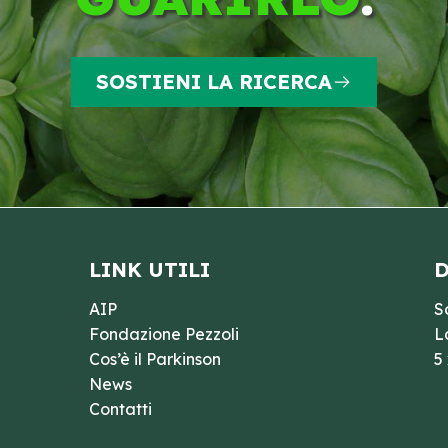
SOSTIENI LA RICERCA
LINK UTILI
D
AIP
S
Fondazione Pezzoli
L
Cos’è il Parkinson
5
News
Contatti