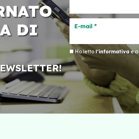
RNATO
A DI
E-mail *
Ho letto
l’informativa
e ac
NEWSLETTER!