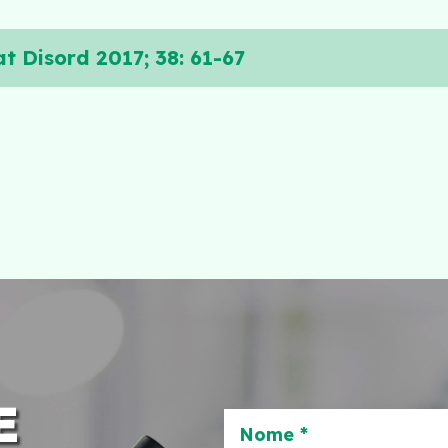
at Disord 2017; 38: 61-67
E
Nome *