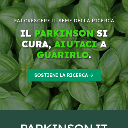
FAI CRESCERE IL SEME DELLA RICERCA
IL
PARKINSON
SI
CURA,
AIUTACI
A
GUARIRLO
.
SOSTIENI LA RICERCA