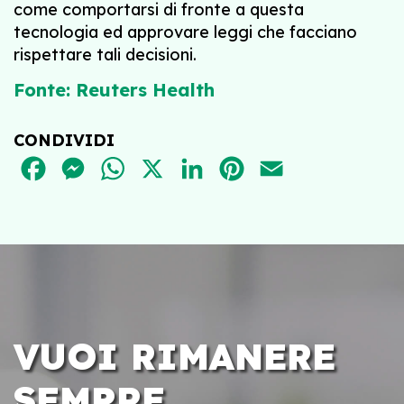
come comportarsi di fronte a questa
tecnologia ed approvare leggi che facciano
rispettare tali decisioni.
Fonte: Reuters Health
CONDIVIDI
FACEBOOK
MESSENGER
WHATSAPP
X
LINKEDIN
PINTEREST
EMAIL
VUOI RIMANERE
SEMPRE