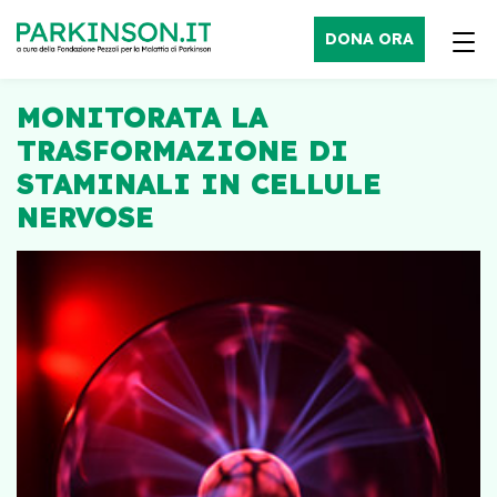
DONA ORA
MONITORATA LA
TRASFORMAZIONE DI
STAMINALI IN CELLULE
NERVOSE