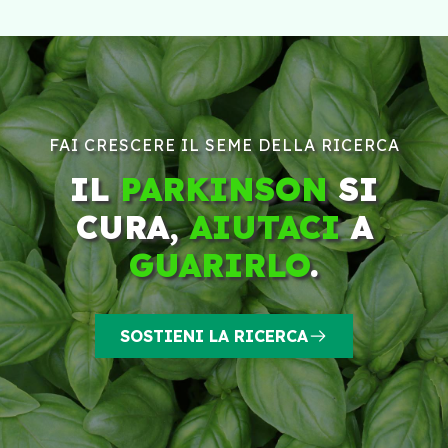
FAI CRESCERE IL SEME DELLA RICERCA
IL
PARKINSON
SI
CURA,
AIUTACI
A
GUARIRLO
.
SOSTIENI LA RICERCA