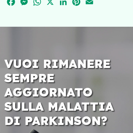
FACEBOOK
MESSENGER
WHATSAPP
X
LINKEDIN
PINTEREST
EMAIL
VUOI RIMANERE
SEMPRE
AGGIORNATO
SULLA MALATTIA
DI PARKINSON?