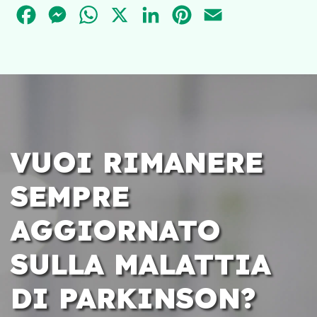
FACEBOOK
MESSENGER
WHATSAPP
X
LINKEDIN
PINTEREST
EMAIL
VUOI RIMANERE
SEMPRE
AGGIORNATO
SULLA MALATTIA
DI PARKINSON?