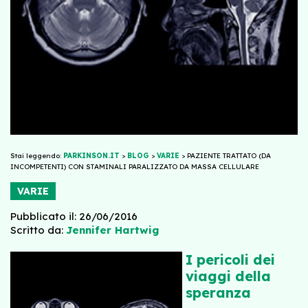
Stai leggendo:
PARKINSON.IT
>
BLOG
>
VARIE
>
PAZIENTE TRATTATO (DA
INCOMPETENTI) CON STAMINALI PARALIZZATO DA MASSA CELLULARE
VARIE
Pubblicato il: 26/06/2016
Scritto da:
Jennifer Hartwig
I pericoli dei
viaggi della
speranza