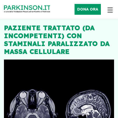
DONA ORA
PAZIENTE TRATTATO (DA
INCOMPETENTI) CON
STAMINALI PARALIZZATO DA
MASSA CELLULARE