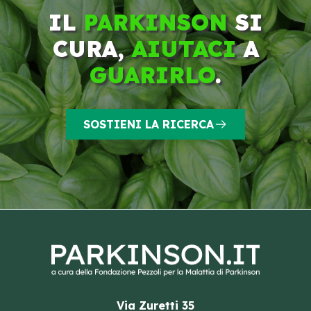
IL
PARKINSON
SI
CURA,
AIUTACI
A
GUARIRLO
.
SOSTIENI LA RICERCA
Via Zuretti 35