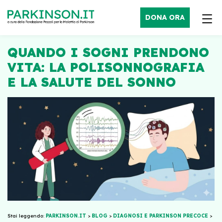
DONA ORA
QUANDO I SOGNI PRENDONO
VITA: LA POLISONNOGRAFIA
E LA SALUTE DEL SONNO
Stai leggendo:
PARKINSON.IT
>
BLOG
>
DIAGNOSI E PARKINSON PRECOCE
>