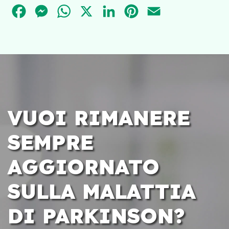
FACEBOOK
MESSENGER
WHATSAPP
X
LINKEDIN
PINTEREST
EMAIL
VUOI RIMANERE
SEMPRE
AGGIORNATO
SULLA MALATTIA
DI PARKINSON?