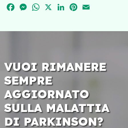
FACEBOOK
MESSENGER
WHATSAPP
X
LINKEDIN
PINTEREST
EMAIL
VUOI RIMANERE
SEMPRE
AGGIORNATO
SULLA MALATTIA
DI PARKINSON?