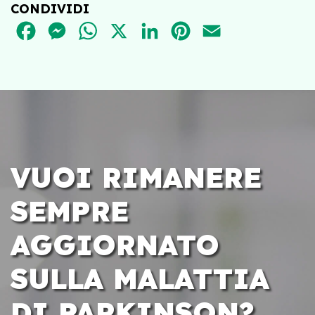
CONDIVIDI
FACEBOOK
MESSENGER
WHATSAPP
X
LINKEDIN
PINTEREST
EMAIL
VUOI RIMANERE
SEMPRE
AGGIORNATO
SULLA MALATTIA
DI PARKINSON?