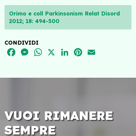
Orimo e coll Parkinsonism Relat Disord
2012; 18: 494-500
CONDIVIDI
FACEBOOK
MESSENGER
WHATSAPP
X
LINKEDIN
PINTEREST
EMAIL
VUOI RIMANERE
SEMPRE