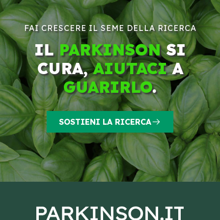
FAI CRESCERE IL SEME DELLA RICERCA
IL
PARKINSON
SI
CURA,
AIUTACI
A
GUARIRLO
.
SOSTIENI LA RICERCA