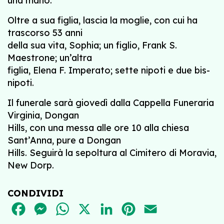
una mano."
Oltre a sua figlia, lascia la moglie, con cui ha
trascorso 53 anni
della sua vita, Sophia; un figlio, Frank S.
Maestrone; un’altra
figlia, Elena F. Imperato; sette nipoti e due bis-
nipoti.
Il funerale sarà giovedì dalla Cappella Funeraria
Virginia, Dongan
Hills, con una messa alle ore 10 alla chiesa
Sant’Anna, pure a Dongan
Hills. Seguirà la sepoltura al Cimitero di Moravia,
New Dorp.
CONDIVIDI
FACEBOOK
MESSENGER
WHATSAPP
X
LINKEDIN
PINTEREST
EMAIL