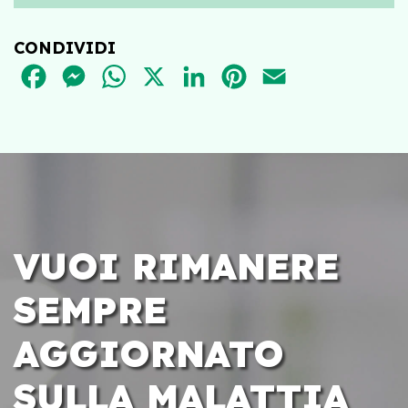
CONDIVIDI
FACEBOOK
MESSENGER
WHATSAPP
X
LINKEDIN
PINTEREST
EMAIL
VUOI RIMANERE
SEMPRE
AGGIORNATO
SULLA MALATTIA