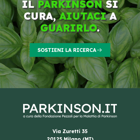
IL
PARKINSON
SI
CURA,
AIUTACI
A
GUARIRLO
.
SOSTIENI LA RICERCA
Via Zuretti 35
20125 Milano (MI)