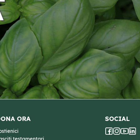
A
ONA ORA
SOCIAL
ostienici
asciti testamentari