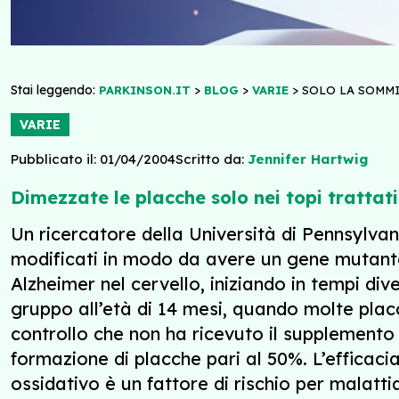
Stai leggendo:
>
>
>
PARKINSON.IT
BLOG
VARIE
SOLO LA SOMMI
VARIE
Pubblicato il: 01/04/2004
Scritto da:
Jennifer Hartwig
Dimezzate le placche solo nei topi trattat
Un ricercatore della Università di Pennsylva
modificati in modo da avere un gene mutante 
Alzheimer nel cervello, iniziando in tempi div
gruppo all’età di 14 mesi, quando molte placc
controllo che non ha ricevuto il supplemento 
formazione di placche pari al 50%. L’efficaci
ossidativo è un fattore di rischio per malattia