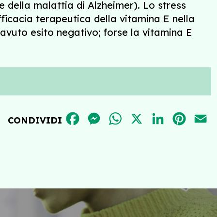
e della malattia di Alzheimer). Lo stress
fficacia terapeutica della vitamina E nella
avuto esito negativo; forse la vitamina E
FACEBOOK
MESSENGER
WHATSAPP
X
LINKEDIN
PINT
E
CONDIVIDI