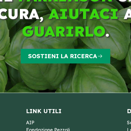
CURA,
AIUTACI
GUARIRLO
.
SOSTIENI LA RICERCA
LINK UTILI
D
AIP
S
Fondazione Pezzoli
L