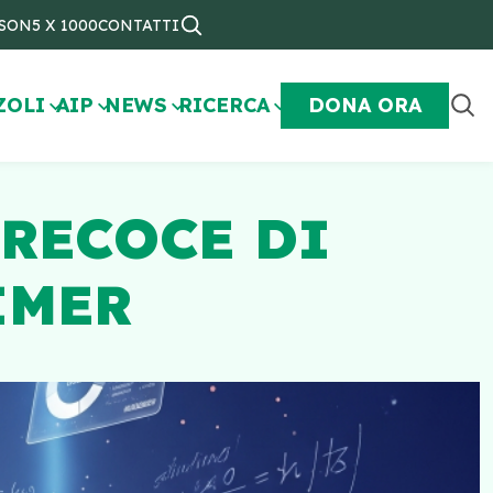
NSON
5 X 1000
CONTATTI
ZOLI
AIP
NEWS
RICERCA
DONA ORA
RECOCE DI
IMER