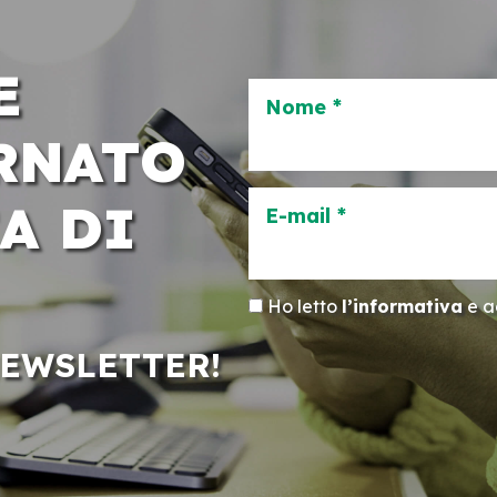
E
Nome *
RNATO
A DI
E-mail *
Ho letto
l’informativa
e ac
NEWSLETTER!