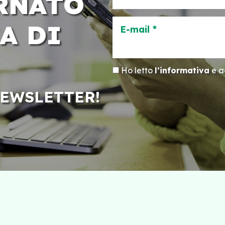
RNATO
A DI
E-mail *
Ho letto
l’informativa
e ac
NEWSLETTER!