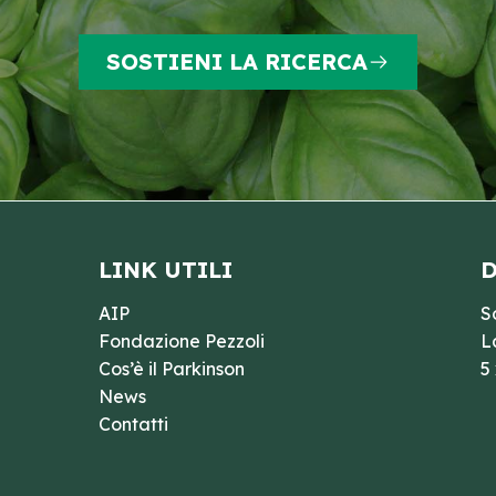
SOSTIENI LA RICERCA
LINK UTILI
D
AIP
S
Fondazione Pezzoli
L
Cos’è il Parkinson
5
News
Contatti