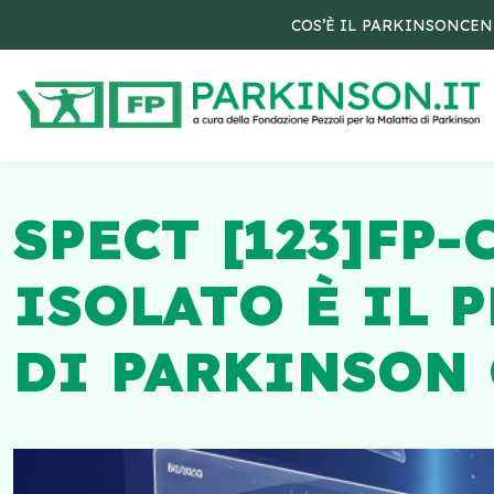
COS’È IL PARKINSON
CEN
SPECT [123]FP-
ISOLATO È IL 
DI PARKINSON