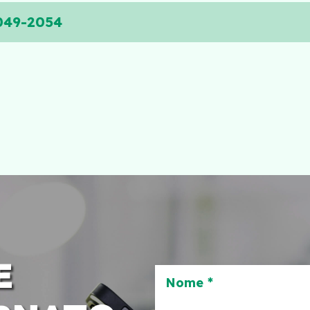
2049-2054
E
Nome *