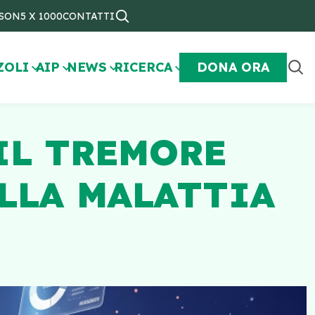
NSON
5 X 1000
CONTATTI
ZOLI
AIP
NEWS
RICERCA
DONA ORA
 IL TREMORE
LLA MALATTIA