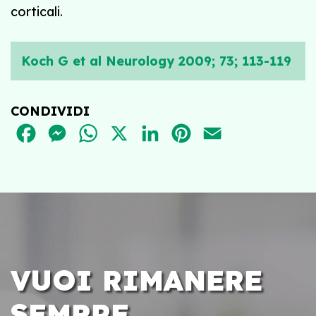
corticali.
Koch G et al Neurology 2009; 73; 113-119
CONDIVIDI
FACEBOOK
MESSENGER
WHATSAPP
X
LINKEDIN
PINTEREST
EMAIL
VUOI RIMANERE
SEMPRE