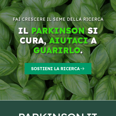
FAI CRESCERE IL SEME DELLA RICERCA
IL
PARKINSON
SI
CURA,
AIUTACI
A
GUARIRLO
.
SOSTIENI LA RICERCA