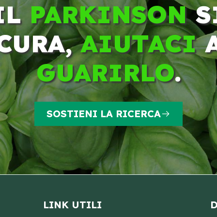
IL
PARKINSON
S
CURA,
AIUTACI
GUARIRLO
.
SOSTIENI LA RICERCA
LINK UTILI
D