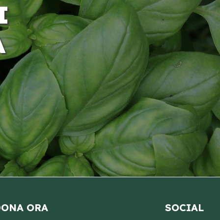
I
A
ONA ORA
SOCIAL