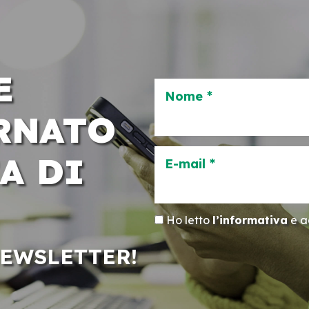
E
Nome *
RNATO
A DI
E-mail *
Ho letto
l’informativa
e ac
NEWSLETTER!