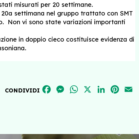
 stati misurati per 20 settimane.
a 20a settimana nel gruppo trattato con SMT
o. Non vi sono state variazioni importanti
zione in doppio cieco costituisce evidenza di
nsoniana.
FACEBOOK
MESSENGER
WHATSAPP
X
LINKEDIN
PINT
E
CONDIVIDI