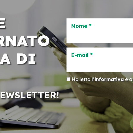
E
Nome *
RNATO
A DI
E-mail *
Ho letto
l’informativa
e ac
NEWSLETTER!