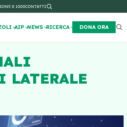
NSON
5 X 1000
CONTATTI
ZOLI
AIP
NEWS
RICERCA
DONA ORA
NALI
I LATERALE