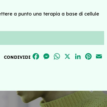
ttere a punto una terapia a base di cellule
FACEBOOK
MESSENGER
WHATSAPP
X
LINKEDIN
PINT
E
CONDIVIDI