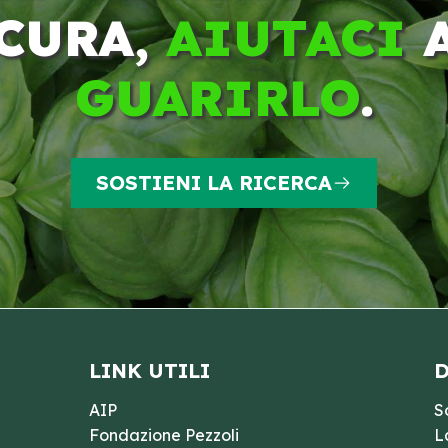
CURA,
AIUTACI
GUARIRLO
.
SOSTIENI LA RICERCA
LINK UTILI
D
AIP
S
Fondazione Pezzoli
L