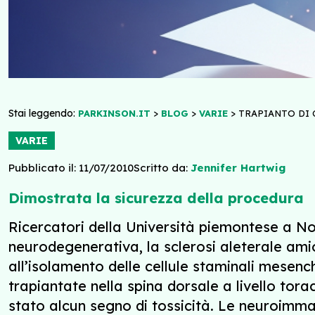
Stai leggendo:
>
>
>
PARKINSON.IT
BLOG
VARIE
TRAPIANTO DI 
VARIE
Pubblicato il: 11/07/2010
Scritto da:
Jennifer Hartwig
Dimostrata la sicurezza della procedura
Ricercatori della Università piemontese a No
neurodegenerativa, la sclerosi aleterale ami
all’isolamento delle cellule staminali mesench
trapiantate nella spina dorsale a livello tora
stato alcun segno di tossicità. Le neuroimm