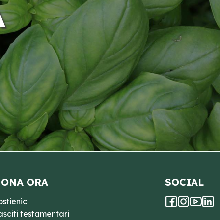
A
ONA ORA
SOCIAL
ostienici
asciti testamentari