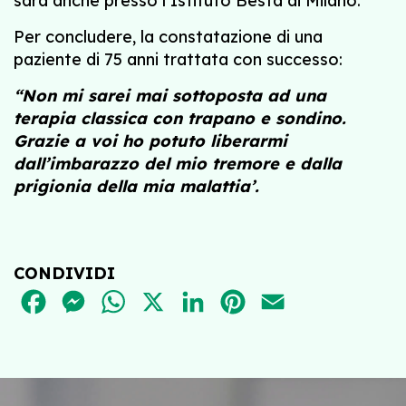
sarà anche presso l’Istituto Besta di Milano.
Per concludere, la constatazione di una
paziente di 75 anni trattata con successo:
“Non mi sarei mai sottoposta ad una
terapia classica con trapano e sondino.
Grazie a voi ho potuto liberarmi
dall’imbarazzo del mio tremore e dalla
prigionia della mia malattia’.
CONDIVIDI
FACEBOOK
MESSENGER
WHATSAPP
X
LINKEDIN
PINTEREST
EMAIL