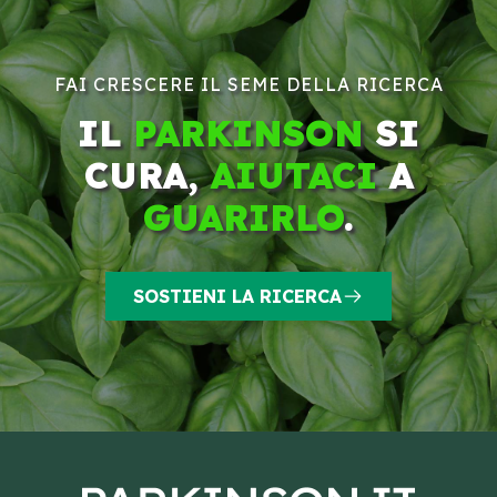
FAI CRESCERE IL SEME DELLA RICERCA
IL
PARKINSON
SI
CURA,
AIUTACI
A
GUARIRLO
.
SOSTIENI LA RICERCA