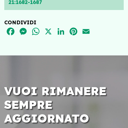
21:1682-1687
CONDIVIDI
FACEBOOK
MESSENGER
WHATSAPP
X
LINKEDIN
PINTEREST
EMAIL
VUOI RIMANERE
SEMPRE
AGGIORNATO