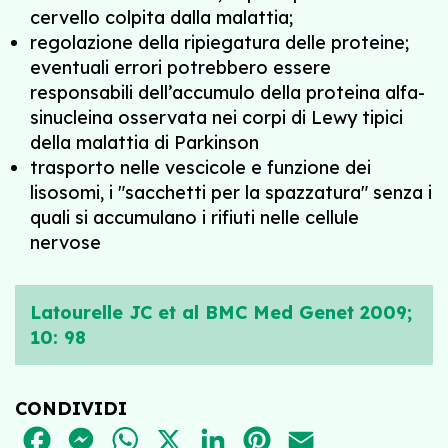
cervello colpita dalla malattia;
regolazione della ripiegatura delle proteine;
eventuali errori potrebbero essere
responsabili dell’accumulo della proteina alfa-
sinucleina osservata nei corpi di Lewy tipici
della malattia di Parkinson
trasporto nelle vescicole e funzione dei
lisosomi, i "sacchetti per la spazzatura" senza i
quali si accumulano i rifiuti nelle cellule
nervose
Latourelle JC et al BMC Med Genet 2009;
10: 98
CONDIVIDI
FACEBOOK
MESSENGER
WHATSAPP
X
LINKEDIN
PINTEREST
EMAIL