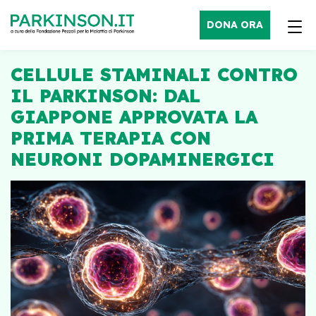
DONA ORA
CELLULE STAMINALI CONTRO
IL PARKINSON: DAL
GIAPPONE APPROVATA LA
PRIMA TERAPIA CON
NEURONI DOPAMINERGICI