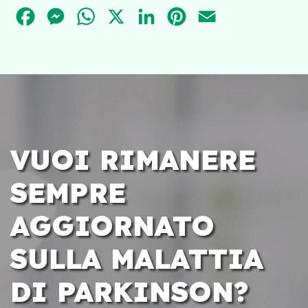
FACEBOOK
MESSENGER
WHATSAPP
X
LINKEDIN
PINTEREST
EMAIL
VUOI RIMANERE
SEMPRE
AGGIORNATO
SULLA MALATTIA
DI PARKINSON?