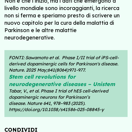
Non è che l’inizio, ma i dati che emergono a
livello mondiale sono incoraggianti, la ricerca
non si ferma e speriamo presto di scrivere un
nuovo capitolo per la cura della malattia di
Parkinson e le altre malattie
neurodegenerative.
FONTI: Sawamoto et al. Phase I/II trial of iPS-cell-
derived dopaminergic cells for Parkinson's disease.
Nature. 2025 May;641(8064):971-977.
Stem cell revolutions for
neurodegenerative diseases – Unistem
Tabar, V., et al. Phase I trial of hES cell-derived
dopaminergic neurons for Parkinson’s
disease. Nature 641, 978–983 (2025).
https://doi.org/10.1038/s41586-025-08845-y
CONDIVIDI