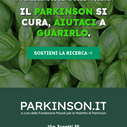
IL
PARKINSON
SI
CURA,
AIUTACI
A
GUARIRLO
.
SOSTIENI LA RICERCA
Via Zuretti 35