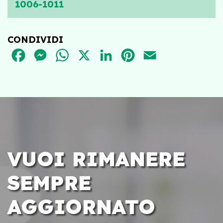
1006-1011
CONDIVIDI
FACEBOOK
MESSENGER
WHATSAPP
X
LINKEDIN
PINTEREST
EMAIL
VUOI RIMANERE
SEMPRE
AGGIORNATO