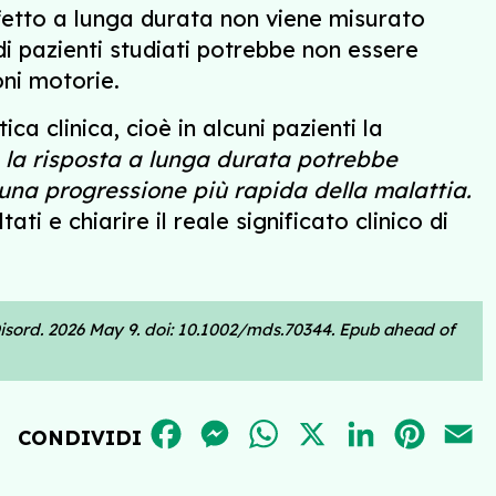
ffetto a lunga durata non viene misurato
i pazienti studiati potrebbe non essere
oni motorie.
a clinica, cioè in alcuni pazienti la
la risposta a lunga durata potrebbe
 una progressione più rapida della malattia.
i e chiarire il reale significato clinico di
sord. 2026 May 9. doi: 10.1002/mds.70344. Epub ahead of
FACEBOOK
MESSENGER
WHATSAPP
X
LINKEDIN
PINT
E
CONDIVIDI