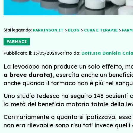
Stai leggendo:
>
>
>
PARKINSON.IT
BLOG
CURA E TERAPIE
FARM
FARMACI
Pubblicato il: 15/05/2026
Scritto da:
Dott.ssa Daniela Cal
La levodopa non produce un solo effetto, ma 
a breve durata)
, esercita anche un benefici
anche quando il farmaco non è più nel sangu
Uno studio tedesco ha seguito 148 pazienti c
la metà del beneficio motorio totale della le
Contrariamente a quanto si ipotizzava, essa n
non era rilevabile sono risultati invece quell