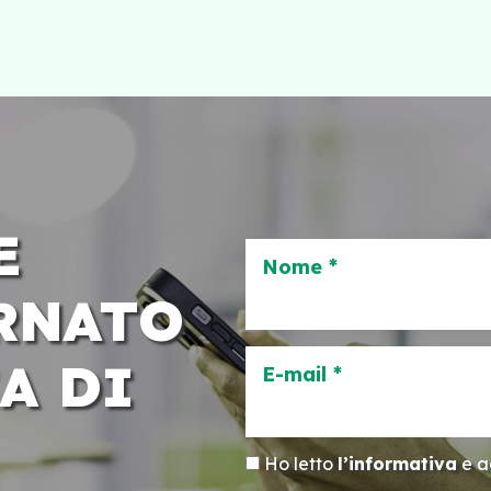
E
Nome *
RNATO
A DI
E-mail *
Ho letto
l’informativa
e ac