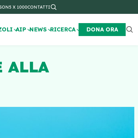
NSON
5 X 1000
CONTATTI
ZOLI
AIP
NEWS
RICERCA
DONA ORA
 ALLA