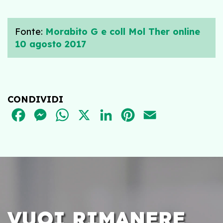
Fonte:
Morabito G e coll Mol Ther online
10 agosto 2017
CONDIVIDI
FACEBOOK
MESSENGER
WHATSAPP
X
LINKEDIN
PINTEREST
EMAIL
VUOI RIMANERE