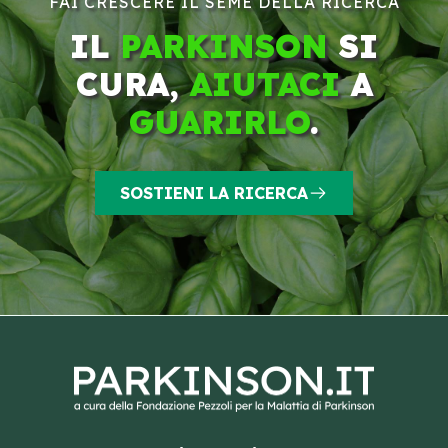
FAI CRESCERE IL SEME DELLA RICERCA
IL
PARKINSON
SI
CURA,
AIUTACI
A
GUARIRLO
.
SOSTIENI LA RICERCA