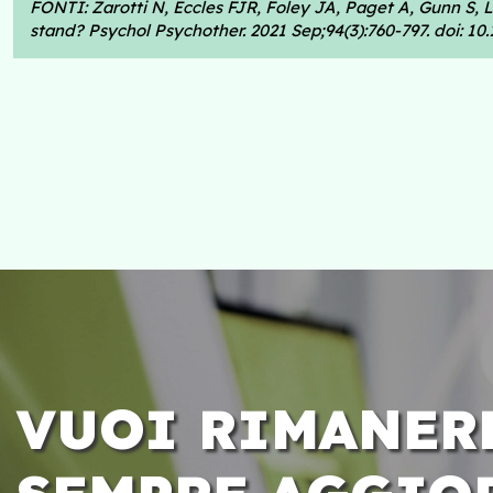
FONTI: Zarotti N, Eccles FJR, Foley JA, Paget A, Gunn S, L
stand? Psychol Psychother. 2021 Sep;94(3):760-797. doi: 1
VUOI RIMANER