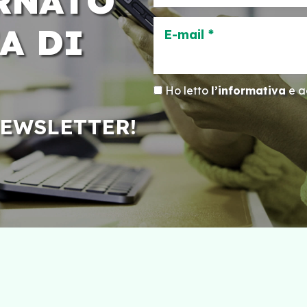
RNATO
A DI
E-mail *
Ho letto
l’informativa
e ac
NEWSLETTER!