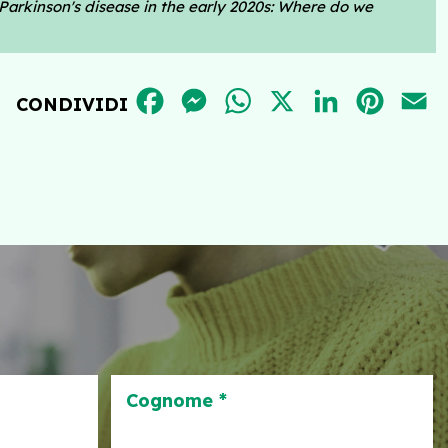
 Parkinson's disease in the early 2020s: Where do we
FACEBOOK
MESSENGER
WHATSAPP
X
LINKEDIN
PINT
E
CONDIVIDI
Cognome *